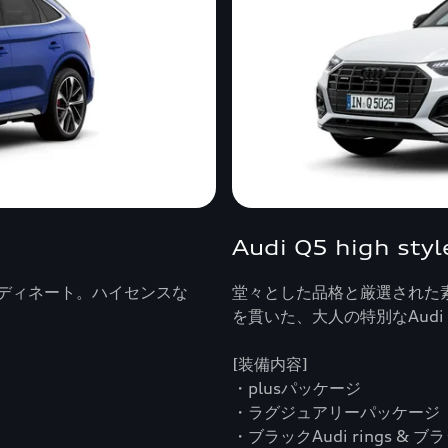
Audi Q5 high styl
ディネート。ハイセンスな
堂々とした品格と厳選された
を貫いた、大人の特別なAudi 
[装備内容]
・plusパッケージ
・ラグジュアリーパッケージ
・ブラックAudi rings & ブ