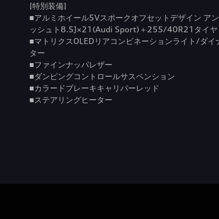
[特別装備]
■アルミホイール5Vスポークオフセットデザイン ア
ッシュト8.5J×21(Audi Sport)＋255/40R21タイヤ
■マトリクスOLEDリアコンビネーションライト/ダ
ター
■ファインナッパレザー
■ダンピングコントロールサスペンション
■カラードブレーキキャリパーレッド
■ステアリングヒーター