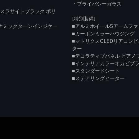
・プライバシーガラス
ンスラサイトブラック ポリ
[特別装備]
イナミックターンインジケー
■アルミホイール5アームファル
■カーボンミラーハウジング
■マトリクスOLEDリアコン
ター
■デコラティブパネル ピアノ
■インテリアカラーオカピブラ
■スタンダードシート
■ステアリングヒーター