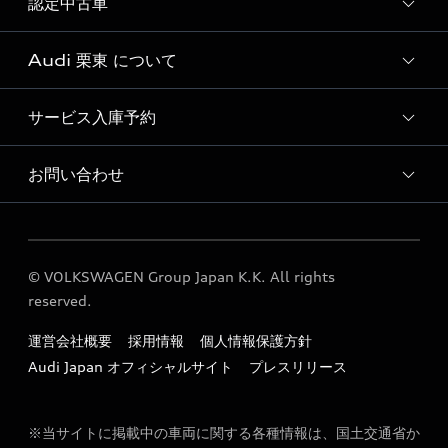
認定中古車
新車検索
Audi 栗東 について
Audi認定中古車検索
サービス入庫予約
Audi 栗東 店舗情報
Audi 栗東 認定中古車コーナー
お問い合わせ
Audi 栗東 サービス入庫予約
Audi 栗東 運営会社概要
各種お問い合わせ
定期点検 / 車検 料金表
© VOLKSWAGEN Group Japan K.K. All rights
reserved.
運営会社概要
採用情報
個人情報保護方針
Audi Japan オフィシャルサイト
プレスリリース
※当サイトに掲載中の車両に関する各種情報は、国土交通省か